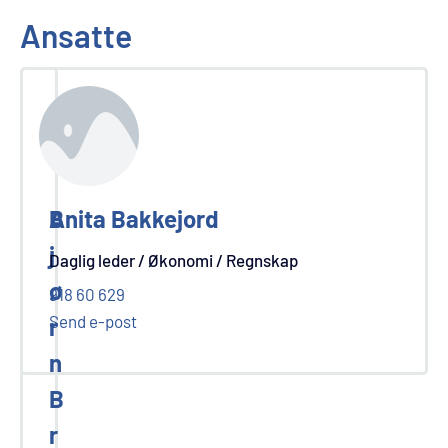
Ansatte
B
Anita Bakkejord
j
Daglig leder / Økonomi / Regnskap
ø
918 60 629
Send e-post
r
n
B
r