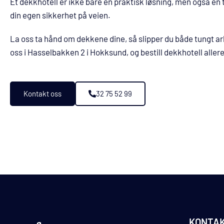
Et dekkhotell er ikke bare en praktisk løsning, men også en 
din egen sikkerhet på veien.
La oss ta hånd om dekkene dine, så slipper du både tungt a
oss i Hasselbakken 2 i Hokksund, og bestill dekkhotell allere
Kontakt oss
32 75 52 99
KONTAK