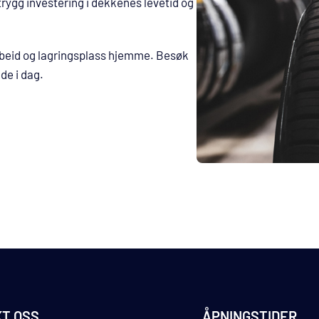
trygg investering i dekkenes levetid og
rbeid og lagringsplass hjemme. Besøk
de i dag.
T OSS
ÅPNINGSTIDER