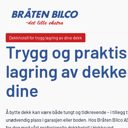
Dekkhotell for trygg lagring av dine dekk
Trygg og prakti
lagring av dekk
dine
Å bytte dekk kan være både tungt og tidkrevende – i tillegg
unødvendig plass i garasjen eller boden. Hos Bråten Bilco AS 
for deg med vårt profesjonelle dekkhotell i Hokksund.