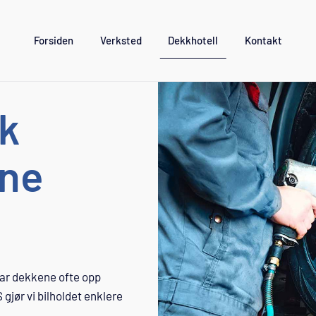
Forsiden
Verksted
Dekkhotell
Kontakt
sk
ene
 tar dekkene ofte opp
gjør vi bilholdet enklere