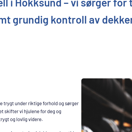
ll i Hokksund – vi sørger for 
 samt grundig kontroll av dek
 trygt under riktige forhold og sørger
et skifter vi hjulene for deg og
rygt og lovlig videre.